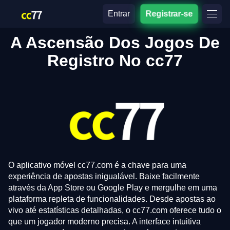
Entrar
Registrar-se
A Ascensão Dos Jogos De
Registro No cc77
O aplicativo móvel cc77.com é a chave para uma
experiência de apostas inigualável. Baixe facilmente
através da App Store ou Google Play e mergulhe em uma
plataforma repleta de funcionalidades. Desde apostas ao
vivo até estatísticas detalhadas, o cc77.com oferece tudo o
que um jogador moderno precisa. A interface intuitiva