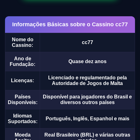
Informações Básicas sobre o Cassino cc77
Nome do
cc77
Cassino:
Ano de
Quase dez anos
Fundação:
Licenciado e regulamentado pela
Licenças:
Autoridade de Jogos de Malta
Países
Disponível para jogadores do Brasil e
Disponíveis:
diversos outros países
Idiomas
Português, Inglês, Espanhol e mais
Suportados:
Moeda
Real Brasileiro (BRL) e várias outras