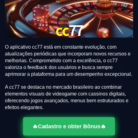
O aplicativo cc77 está em constante evolução, com
atualizações periódicas que incorporam novos recursos e
melhorias. Comprometido com a excelência, o cc77
valoriza o feedback dos usuários e busca sempre
aprimorar a plataforma para um desempenho excepcional.
A cc77 se destaca no mercado brasileiro ao combinar
elementos visuais de videogame com cassinos digitais,
oferecendo jogos avançados, menus bem estruturados e
efeitos elegantes.
🔥Cadastro e obter Bônus🔥