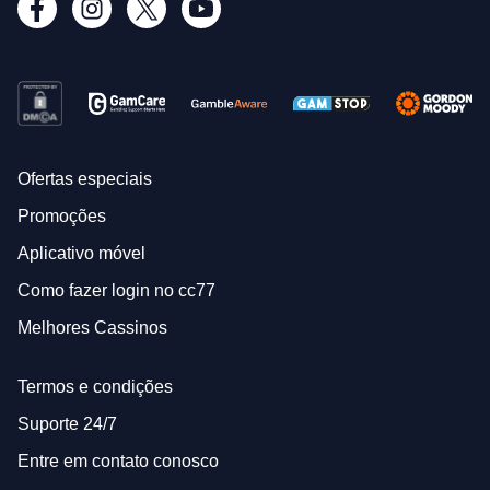
Ofertas especiais
Promoções
Aplicativo móvel
Como fazer login no cc77
Melhores Cassinos
Termos e condições
Suporte 24/7
Entre em contato conosco