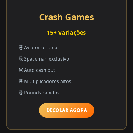
Crash Games
15+ Variações
Aviator original
Spaceman exclusivo
Auto cash out
Multiplicadores altos
Rounds rápidos
DECOLAR AGORA