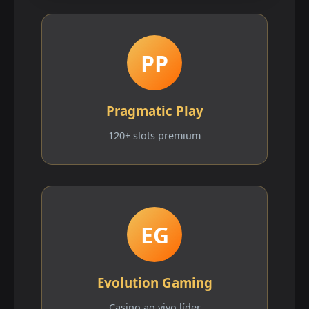
PP
Pragmatic Play
120+ slots premium
EG
Evolution Gaming
Casino ao vivo líder