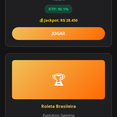
RTP: 96.1%
💰 Jackpot: R$ 28.450
JOGAR
🏆
Roleta Brasileira
Evolution Gaming