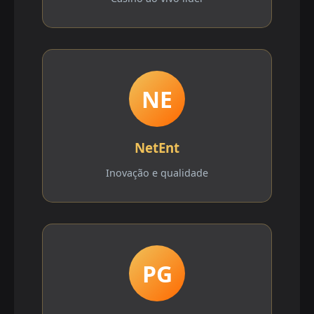
NE
NetEnt
Inovação e qualidade
PG