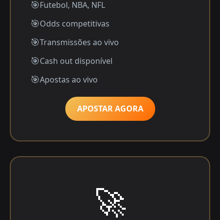
Futebol, NBA, NFL
Odds competitivas
Transmissões ao vivo
Cash out disponível
Apostas ao vivo
APOSTAR AGORA
🚀