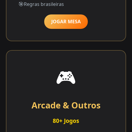
Regras brasileiras
JOGAR MESA
🎮
Arcade & Outros
80+ Jogos