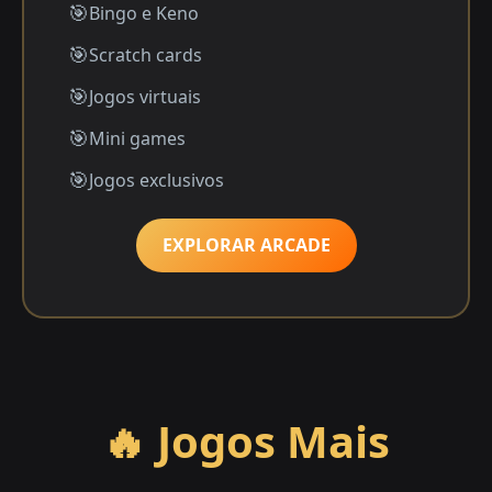
Bingo e Keno
Scratch cards
Jogos virtuais
Mini games
Jogos exclusivos
EXPLORAR ARCADE
🔥 Jogos Mais