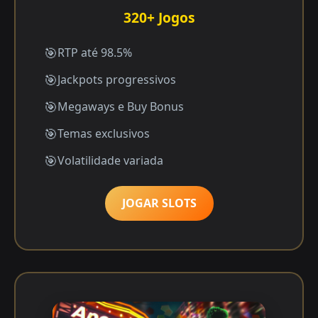
320+ Jogos
RTP até 98.5%
Jackpots progressivos
Megaways e Buy Bonus
Temas exclusivos
Volatilidade variada
JOGAR SLOTS