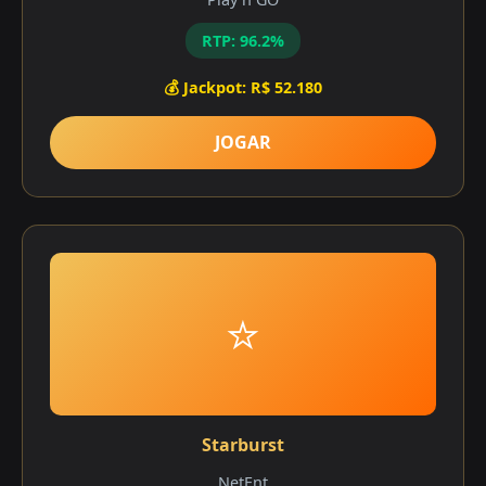
RTP: 96.2%
💰 Jackpot: R$ 52.180
JOGAR
⭐
Starburst
NetEnt