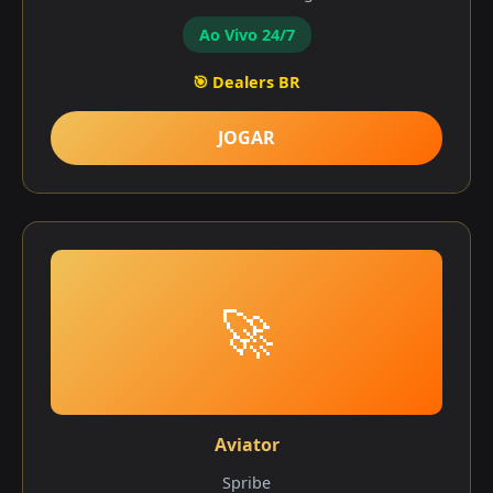
Ao Vivo 24/7
🎯 Dealers BR
JOGAR
🚀
Aviator
Spribe