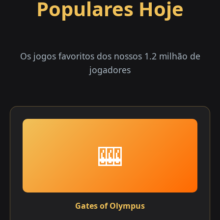
Populares Hoje
Os jogos favoritos dos nossos 1.2 milhão de
jogadores
🎰
Gates of Olympus