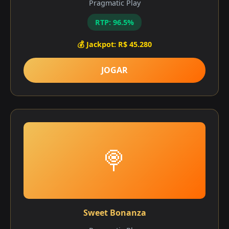
Pragmatic Play
RTP: 96.5%
💰 Jackpot: R$ 45.280
JOGAR
🍭
Sweet Bonanza