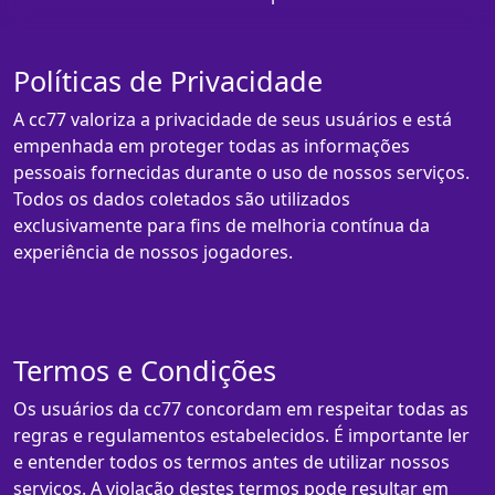
Políticas de Privacidade
A cc77 valoriza a privacidade de seus usuários e está
empenhada em proteger todas as informações
pessoais fornecidas durante o uso de nossos serviços.
Todos os dados coletados são utilizados
exclusivamente para fins de melhoria contínua da
experiência de nossos jogadores.
Termos e Condições
Os usuários da cc77 concordam em respeitar todas as
regras e regulamentos estabelecidos. É importante ler
e entender todos os termos antes de utilizar nossos
serviços. A violação destes termos pode resultar em