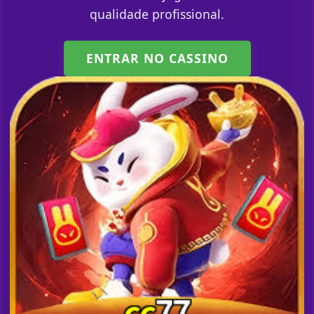
qualidade profissional.
ENTRAR NO CASSINO