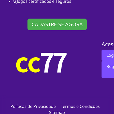
🔒 Jogos certificados e seguros
CADASTRE-SE AGORA
Aces
Log
Reg
Políticas de Privacidade
Termos e Condições
Sitemap