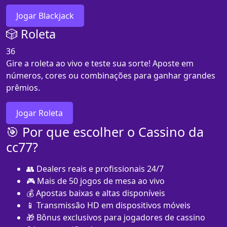
Jogar Blackjack
🎲 Roleta
36
Gire a roleta ao vivo e teste sua sorte! Aposte em
números, cores ou combinações para ganhar grandes
prêmios.
Jogar Roleta
🎯 Por que escolher o Cassino da
cc77?
👥 Dealers reais e profissionais 24/7
🎮 Mais de 50 jogos de mesa ao vivo
💰 Apostas baixas e altas disponíveis
📱 Transmissão HD em dispositivos móveis
🎁 Bônus exclusivos para jogadores de cassino