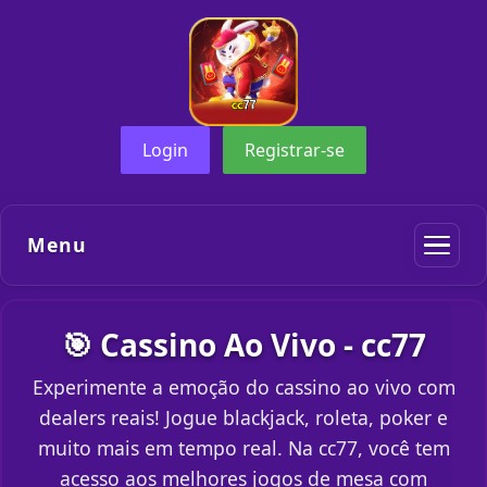
Login
Registrar-se
Menu
🎯 Cassino Ao Vivo - cc77
Experimente a emoção do cassino ao vivo com
dealers reais! Jogue blackjack, roleta, poker e
muito mais em tempo real. Na cc77, você tem
acesso aos melhores jogos de mesa com