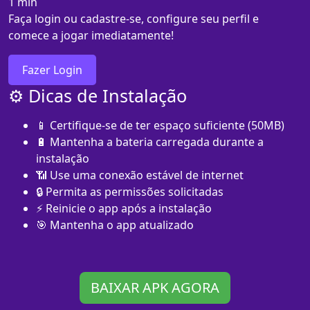
1 min
Faça login ou cadastre-se, configure seu perfil e
comece a jogar imediatamente!
Fazer Login
⚙️ Dicas de Instalação
📱 Certifique-se de ter espaço suficiente (50MB)
🔋 Mantenha a bateria carregada durante a
instalação
📶 Use uma conexão estável de internet
🔒 Permita as permissões solicitadas
⚡ Reinicie o app após a instalação
🎯 Mantenha o app atualizado
BAIXAR APK AGORA