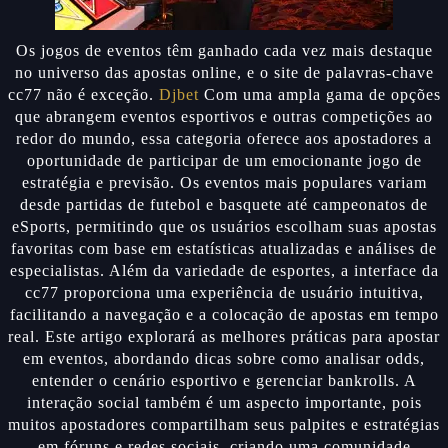
Os jogos de eventos têm ganhado cada vez mais destaque
no universo das apostas online, e o site de palavras-chave
cc77 não é exceção.
Djbet
Com uma ampla gama de opções
que abrangem eventos esportivos e outras competições ao
redor do mundo, essa categoria oferece aos apostadores a
oportunidade de participar de um emocionante jogo de
estratégia e previsão. Os eventos mais populares variam
desde partidas de futebol e basquete até campeonatos de
eSports, permitindo que os usuários escolham suas apostas
favoritas com base em estatísticas atualizadas e análises de
especialistas. Além da variedade de esportes, a interface da
cc77 proporciona uma experiência de usuário intuitiva,
facilitando a navegação e a colocação de apostas em tempo
real. Este artigo explorará as melhores práticas para apostar
em eventos, abordando dicas sobre como analisar odds,
entender o cenário esportivo e gerenciar bankrolls. A
interação social também é um aspecto importante, pois
muitos apostadores compartilham seus palpites e estratégias
em fóruns e redes sociais, criando uma comunidade