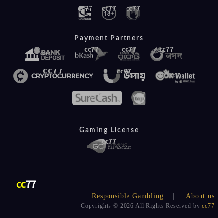
Payment Partners
Gaming License
Responsible Gambling
About us
Copyrights © 2026 All Rights Reserved by
cc77