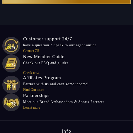
Customer support 24/7
have a question ? Speak to our agent online
Contact CS
New Member Guide
Check out FAQ and guides
Check now
Affiliates Program
Partner with us and earn some income!
Find Out more
Partnerships
Meet our Brand Ambassadors & Sports Partners
Learnt more
Info