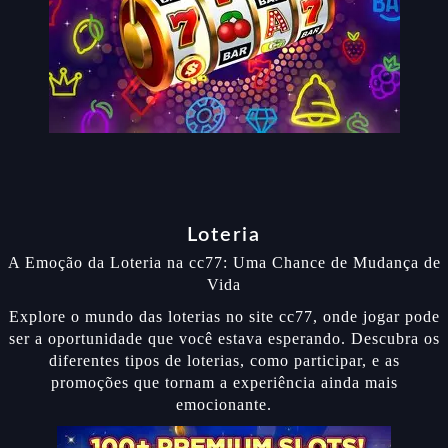
Loteria
A Emoção da Loteria na cc77: Uma Chance de Mudança de
Vida
Explore o mundo das loterias no site cc77, onde jogar pode
ser a oportunidade que você estava esperando. Descubra os
diferentes tipos de loterias, como participar, e as
promoções que tornam a experiência ainda mais
emocionante.