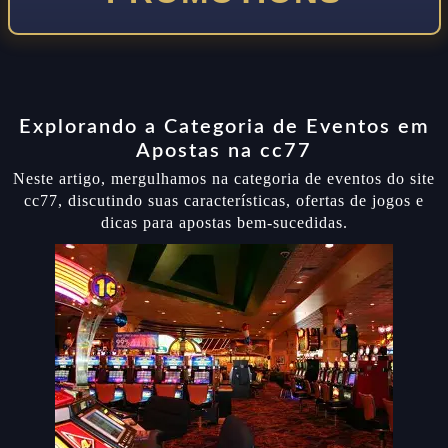
Explorando a Categoria de Eventos em
Apostas na cc77
Neste artigo, mergulhamos na categoria de eventos do site
cc77, discutindo suas características, ofertas de jogos e
dicas para apostas bem-sucedidas.