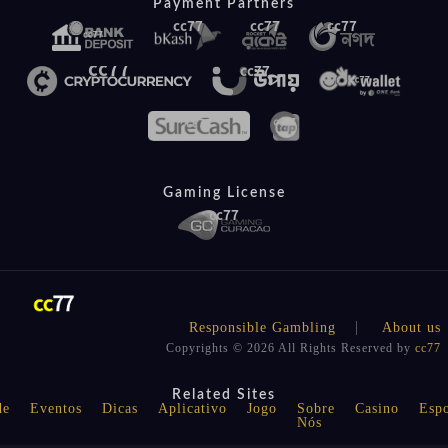
Payment Partners
Gaming License
Responsible Gambling
About us
Copyrights © 2026 All Rights Reserved by
cc77
Related Sites
de
Eventos
Dicas
Aplicativo
Jogo
Sobre
Casino
Espo
Nós