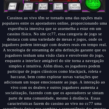
Cassinos ao vivo têm se tornado uma das opções mais
populares entre os apostadores online, proporcionando uma
experiência imersiva que se assemelha a estar em um
cassino físico. No site cc77, essa categoria de jogo se
destaca com uma variedade de mesas e jogos, onde os
jogadores podem interagir com dealers reais em tempo real.
A tecnologia de streaming de alta definição garante que os
jogadores tenham uma visão clara e envolvente do jogo,
enquanto a interface amigável do site torna a navegação
simples e intuitiva. Além disso, os jogadores podem
participar de jogos clássicos como blackjack, roleta e
baccarat, bem como explorar novas variações que
adicionam um toque emocionante ao jogo. A interação ao
vivo com os dealers e outros jogadores aumenta a
socialização, fazendo com que os apostadores se sintam
parte de uma comunidade, mesmo à distância. Essas
características fazem do cassino ao vivo no cc77 uma
experiência única que combina a conveniência das apostas