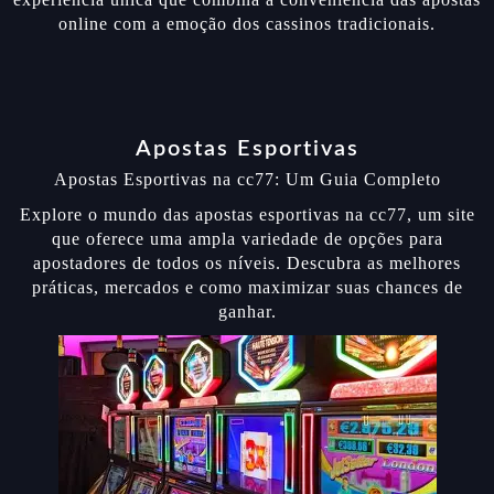
online com a emoção dos cassinos tradicionais.
Apostas Esportivas
Apostas Esportivas na cc77: Um Guia Completo
Explore o mundo das apostas esportivas na cc77, um site
que oferece uma ampla variedade de opções para
apostadores de todos os níveis. Descubra as melhores
práticas, mercados e como maximizar suas chances de
ganhar.