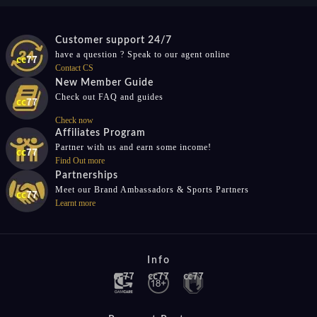
Customer support 24/7
have a question ? Speak to our agent online
Contact CS
New Member Guide
Check out FAQ and guides
Check now
Affiliates Program
Partner with us and earn some income!
Find Out more
Partnerships
Meet our Brand Ambassadors & Sports Partners
Learnt more
Info