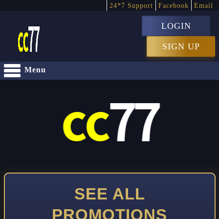
24*7 Support
Facebook
Email
LOGIN
SIGN UP
Menu
SEE ALL
PROMOTIONS